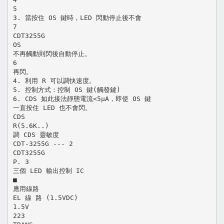
5
3. 當按住 OS 鍵時，LED 閃動停止後不會
7
CDT3255G
OS
不再觸動則閃後自動停止。
6
再閃。
4. 利用 R 可以調快速度。
5. 控制方式：控制 OS 鍵(觸發鍵)
6. CDS 如此接法靜態電流<5µA，即使 OS 鍵
一直按住 LED 也不會閃。
CDS
R(5.6K..)
調 CDS 靈敏度
CDT-3255G --- 2
CDT3255G
P. 3
三個 LED 輸出控制 IC
■
應用線路
EL 線 路 (1.5VDC)
1.5V
223