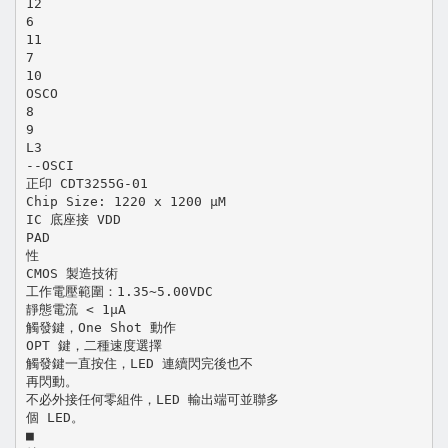
12
6
11
7
10
OSCO
8
9
L3
--OSCI
正印 CDT3255G-01
Chip Size: 1220 x 1200 μM
IC 底座接 VDD
PAD
性
CMOS 製造技術
工作電壓範圍：1.35~5.00VDC
靜態電流 < 1µA
觸發鍵，One Shot 動作
OPT 鍵，二種速度選擇
觸發鍵一直按住，LED 連續閃完後也不
再閃動。
不必外接任何零組件，LED 輸出端可並聯多
個 LED。
■