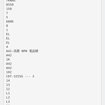
TRANS
8550
150
7
5
680K
8
1
EL
EL
EL
4
A42-高壓 NPN 電晶體
A42
1K
A42
A42
102
CDT-3255G --- 3
14
13
12
L1
L2
L3