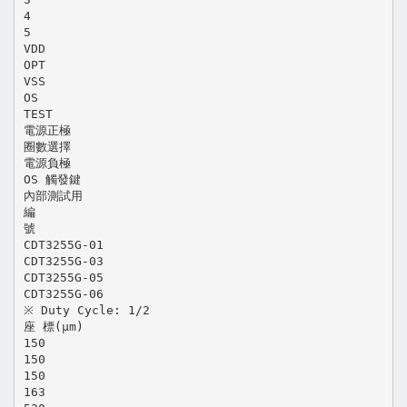
4
5
VDD
OPT
VSS
OS
TEST
電源正極
圈數選擇
電源負極
OS 觸發鍵
內部測試用
編
號
CDT3255G-01
CDT3255G-03
CDT3255G-05
CDT3255G-06
※ Duty Cycle: 1/2
座 標(μm)
150
150
150
163