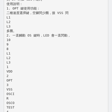
使用說明：
1. OPT 鍵使用功能：
二種速度選擇鍵，空腳閃少圈，接 VSS 閃
L1
L2
L3
多圈。
2. 一直觸動 OS 鍵時，LED 會一直閃動，
10
9
8
L1
L2
L3
1
VDD
2
OPT
3
VSS
OSCI
R
OSCO
TEST
4