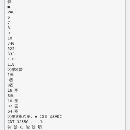
特
■
PAD
6
7
8
9
10
740
522
332
118
118
閃爍次數
1圈
3圈
8圈
16 圈
8圈
16 圈
32 圈
64 圈
閃爍速率誤差: ± 20％ @3VDC
CDT-3255G --- 1
符 號 功 能 說 明