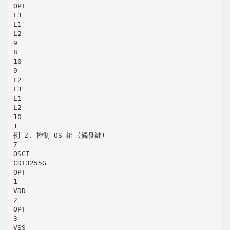
OPT
L3
L1
L2
9
8
10
9
L2
L3
L1
L2
10
1
例 2. 控制 OS 鍵 (觸發鍵)
7
OSCI
CDT3255G
OPT
1
VDD
2
OPT
3
VSS