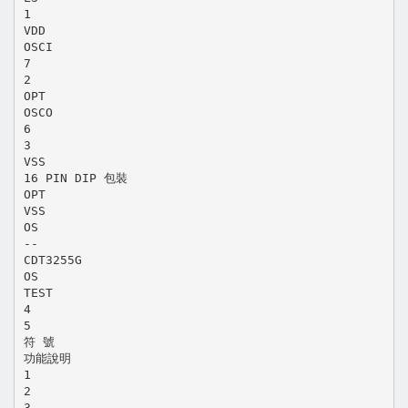
1
VDD
OSCI
7
2
OPT
OSCO
6
3
VSS
16 PIN DIP 包裝
OPT
VSS
OS
--
CDT3255G
OS
TEST
4
5
符 號
功能說明
1
2
3