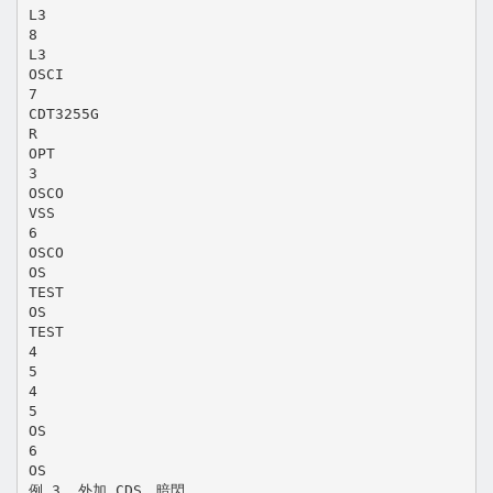
L3
8
L3
OSCI
7
CDT3255G
R
OPT
3
OSCO
VSS
6
OSCO
OS
TEST
OS
TEST
4
5
4
5
OS
6
OS
例 3. 外加 CDS，暗閃