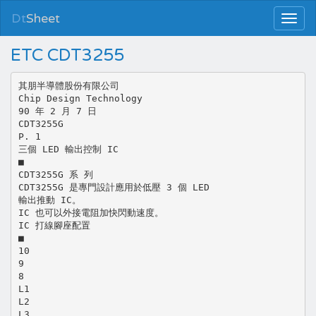
Dt
Sheet
ETC CDT3255
其朋半導體股份有限公司
Chip Design Technology
90 年 2 月 7 日
CDT3255G
P. 1
三個 LED 輸出控制 IC
■
CDT3255G 系 列
CDT3255G 是專門設計應用於低壓 3 個 LED
輸出推動 IC。
IC 也可以外接電阻加快閃動速度。
IC 打線腳座配置
■
10
9
8
L1
L2
L3