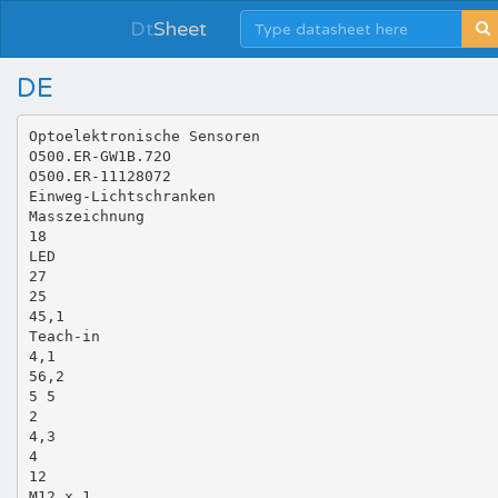
Dt
Sheet
DE
Optoelektronische Sensoren
O500.ER-GW1B.72O
O500.ER-11128072
Einweg-Lichtschranken
Masszeichnung
18
LED
27
25
45,1
Teach-in
4,1
56,2
5 5
2
4,3
4
12
M12 x 1