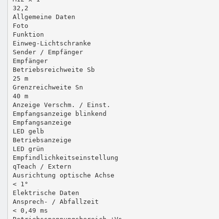
32,2
Allgemeine Daten
Foto
Funktion
Einweg-Lichtschranke
Sender / Empfänger
Empfänger
Betriebsreichweite Sb
25 m
Grenzreichweite Sn
40 m
Anzeige Verschm. / Einst.
Empfangsanzeige blinkend
Empfangsanzeige
LED gelb
Betriebsanzeige
LED grün
Empfindlichkeitseinstellung
qTeach / Extern
Ausrichtung optische Achse
< 1°
Elektrische Daten
Ansprech- / Abfallzeit
< 0,49 ms