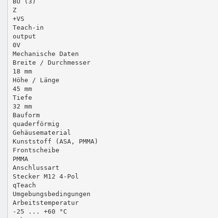
BU (3)
Z
+VS
Teach-in
output
0V
Mechanische Daten
Breite / Durchmesser
18 mm
Höhe / Länge
45 mm
Tiefe
32 mm
Bauform
quaderförmig
Gehäusematerial
Kunststoff (ASA, PMMA)
Frontscheibe
PMMA
Anschlussart
Stecker M12 4-Pol
qTeach
Umgebungsbedingungen
Arbeitstemperatur
-25 ... +60 °C