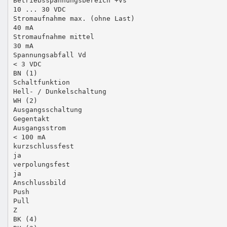
Betriebsspannungsbereich +Vs
10 ... 30 VDC
Stromaufnahme max. (ohne Last)
40 mA
Stromaufnahme mittel
30 mA
Spannungsabfall Vd
< 3 VDC
BN (1)
Schaltfunktion
Hell- / Dunkelschaltung
WH (2)
Ausgangsschaltung
Gegentakt
Ausgangsstrom
< 100 mA
kurzschlussfest
ja
verpolungsfest
ja
Anschlussbild
Push
Pull
Z
BK (4)