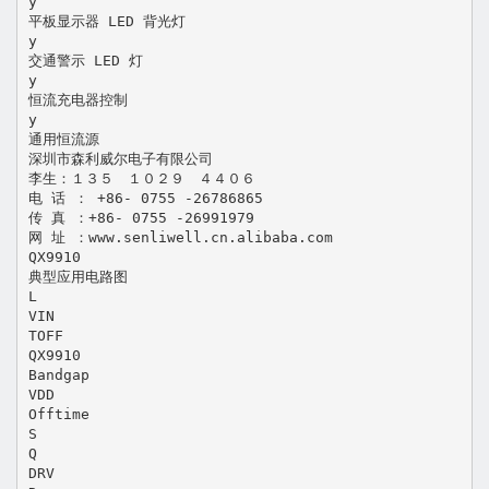
y
平板显示器 LED 背光灯
y
交通警示 LED 灯
y
恒流充电器控制
y
通用恒流源
深圳市森利威尔电子有限公司
李生：１３５ １０２９ ４４０６
电 话 ： +86- 0755 -26786865
传 真 ：+86- 0755 -26991979
网 址 ：www.senliwell.cn.alibaba.com
QX9910
典型应用电路图
L
VIN
TOFF
QX9910
Bandgap
VDD
Offtime
S
Q
DRV