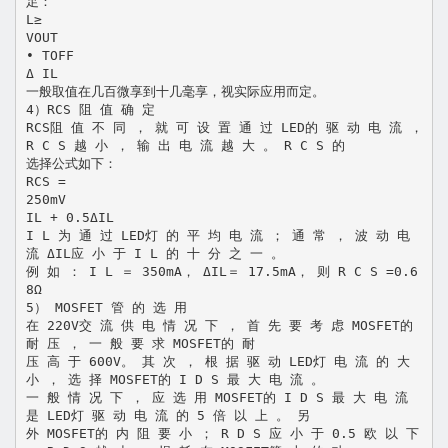
足：
L≥
VOUT
• TOFF
Δ IL
一般取值在几百微享到十几毫享，视实际应用而定。
4）RCS 阻 值 确 定
RCS阻 值 不 同 ， 就 可 设 置 通 过 LED的 驱 动 电 流 ，
R C S 越 小 ， 输 出 电 流 越 大 。 R C S 的
选择公式如下：
RCS =
250mV
IL + 0.5ΔIL
I L 为 通 过 LED灯 的 平 均 电 流 ； 通 常 ， 波 动 电
流 ΔIL应 小 于 I L 的 十 分 之 一 。
例 如 ： I L ＝ 350mA， ΔIL＝ 17.5mA， 则 R C S =0.6
8Ω
5） MOSFET 管 的 选 用
在 220V交 流 供 电 情 况 下 ， 首 先 要 考 虑 MOSFET的
耐 压 ， 一 般 要 求 MOSFET的 耐
压 高 于 600V。 其 次 ， 根 据 驱 动 LED灯 电 流 的 大
小 ， 选 择 MOSFET的 I D S 最 大 电 流 。
一 般 情 况 下 ， 应 选 用 MOSFET的 I D S 最 大 电 流
是 LED灯 驱 动 电 流 的 5 倍 以 上 。 另
外 MOSFET的 内 阻 要 小 ； R D S 应 小 于 0.5 欧 以 下