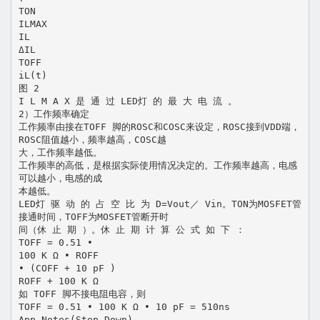
TON
ILMAX
IL
ΔIL
TOFF
iL(t)
图 2
I L M A X 是 通 过 LED灯 的 最 大 电 流 。
2）工作频率确定
工作频率由接在TOFF 脚的ROSC和COSC来设定，ROSC接到VDD端，
ROSC阻值越小，频率越高，COSC越
大，工作频率越低。
工作频率的高低，是根据实际使用情况决定的。工作频率越高，电感
可以越小，电感的成
本越低。
LED灯 驱 动 的 占 空 比 为 D=Vout／ Vin。TON为MOSFET管
接通时间，TOFF为MOSFET管断开时
间（休 止 期 ）。休 止 期 计 算 公 式 如 下 ：
TOFF = 0.51 •
100 K Ω • ROFF
• (COFF + 10 pF )
ROFF + 100 K Ω
如 TOFF 脚不接电阻电容，则
TOFF = 0.51 • 100 K Ω • 10 pF = 510ns
App Notes(Step Down)