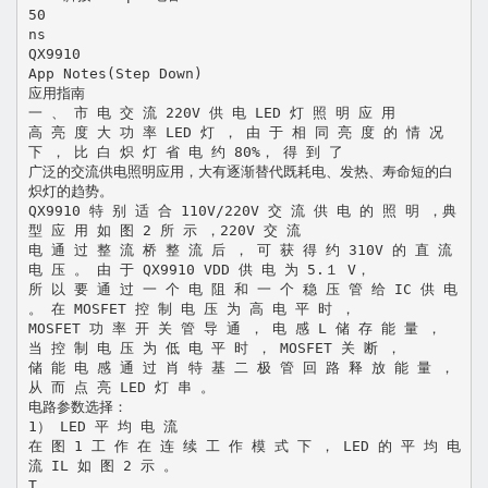
50
ns
QX9910
App Notes(Step Down)
应用指南
一 、 市 电 交 流 220V 供 电 LED 灯 照 明 应 用
高 亮 度 大 功 率 LED 灯 ， 由 于 相 同 亮 度 的 情 况
下 ， 比 白 炽 灯 省 电 约 80%， 得 到 了
广泛的交流供电照明应用，大有逐渐替代既耗电、发热、寿命短的白
炽灯的趋势。
QX9910 特 别 适 合 110V/220V 交 流 供 电 的 照 明 ，典
型 应 用 如 图 2 所 示 ，220V 交 流
电 通 过 整 流 桥 整 流 后 ， 可 获 得 约 310V 的 直 流
电 压 。 由 于 QX9910 VDD 供 电 为 5.１ V，
所 以 要 通 过 一 个 电 阻 和 一 个 稳 压 管 给 IC 供 电
。 在 MOSFET 控 制 电 压 为 高 电 平 时 ，
MOSFET 功 率 开 关 管 导 通 ， 电 感 L 储 存 能 量 ，
当 控 制 电 压 为 低 电 平 时 ， MOSFET 关 断 ，
储 能 电 感 通 过 肖 特 基 二 极 管 回 路 释 放 能 量 ，
从 而 点 亮 LED 灯 串 。
电路参数选择：
1） LED 平 均 电 流
在 图 1 工 作 在 连 续 工 作 模 式 下 ， LED 的 平 均 电
流 IL 如 图 2 示 。
T