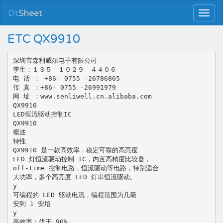
Dt
Sheet
ETC QX9910
深圳市森利威尔电子有限公司
李生：１３５ １０２９ ４４０６
电 话 ： +86- 0755 -26786865
传 真 ：+86- 0755 -26991979
网 址 ：www.senliwell.cn.alibaba.com
QX9910
LED恒流驱动控制IC
QX9910
概述
特性
QX9910 是一款高效率，稳定可靠的高亮度
LED 灯恒流驱动控制 IC，内置高精度比较器，
off-time 控制电路，恒流驱动等电路，特别适合
大功率，多个高亮度 LED 灯串恒流驱动。
y
可编程的 LED 驱动电流，编程范围为几毫
安到 1 安培
y
高效率：优于 90%