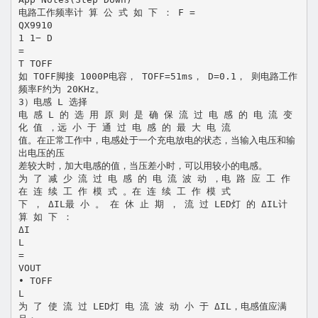
电路工作频率计 算 公 式 如 下 ： F =
QX9910
1 1− D
=
T TOFF
如 TOFF脚接 1000P电容， TOFF=51ms， D=0.1， 则电路工作
频率F约为 20KHz。
3）电感 L 选择
电 感 L 的 选 用 原 则 是 确 保 流 过 电 感 的 电 流 变
化 值 ，远 小 于 通 过 电 感 的 最 大 电 流
值。在正常工作中，电感处于一个充电放电的状态，当输入电压和输
出电压的压
差较大时，加大电感的值，当压差小时，可以用较小的电感。
为 了 减 少 流 过 电 感 的 电 流 波 动 ，电 路 应 工 作
在 连 续 工 作 模 式 。在 连 续 工 作 模 式
下 ， ΔIL最 小 。 在 休 止 期 ， 流 过 LED灯 的 ΔIL计
算 如 下 ：
ΔI
L
=
VOUT
• TOFF
L
为 了 使 流 过 LED灯 电 流 波 动 小 于 ΔIL，电感值应满