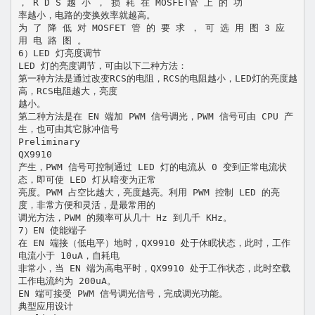
， R D S 越 小 ， 损 耗 在 MOSFET管 上 的 功
率越小，电路的变换效率就越高。
为 了 降 低 对 MOSFET 管 的 要 求 ， 可 选 用 图 3 应
用 电 路 图 。
6）LED 灯亮度调节
LED 灯的亮度调节，可由以下二种方法：
第一种方法是通过改变RCS的电阻，RCS的电阻越小，LED灯的亮度越
高，RCS电阻越大，亮度
越小。
第二种方法是在 EN 端加 PWM 信号调光，PWM 信号可由 CPU 产
生，也可由其它脉冲信号
Preliminary
QX9910
产生，PWM 信号可控制通过 LED 灯的电流从 0 变到正常电流状
态，即可使 LED 灯从暗变为正常
亮度。PWM 占空比越大，亮度越亮。利用 PWM 控制 LED 的亮
度，非常方便和灵活，是最常用的
调光方法，PWM 的频率可从几十 Hz 到几千 KHz。
7）EN 使能端子
在 EN 端接（低电平）地时，QX9910 处于休眠状态，此时，工作
电流小于 10uA，自耗电
非常小，当 EN 端为高电平时，QX9910 处于工作状态，此时空载
工作电流约为 200uA。
EN 端可接受 PWM 信号调光信号，完成调光功能。
典型应用设计