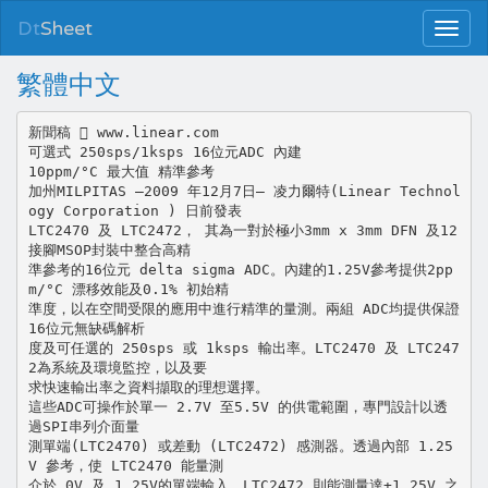
Dt
Sheet
繁體中文
新聞稿  www.linear.com
可選式 250sps/1ksps 16位元ADC 內建
10ppm/°C 最大值 精準參考
加州MILPITAS –2009 年12月7日– 凌力爾特(Linear Technol
ogy Corporation ) 日前發表
LTC2470 及 LTC2472， 其為一對於極小3mm x 3mm DFN 及12
接腳MSOP封裝中整合高精
準參考的16位元 delta sigma ADC。內建的1.25V參考提供2pp
m/°C 漂移效能及0.1% 初始精
準度，以在空間受限的應用中進行精準的量測。兩組 ADC均提供保證
16位元無缺碼解析
度及可任選的 250sps 或 1ksps 輸出率。LTC2470 及 LTC247
2為系統及環境監控，以及要
求快速輸出率之資料擷取的理想選擇。
這些ADC可操作於單一 2.7V 至5.5V 的供電範圍，專門設計以透
過SPI串列介面量
測單端(LTC2470) 或差動 (LTC2472) 感測器。透過內部 1.25
V 參考，使 LTC2470 能量測
介於 0V 及 1.25V的單端輸入，LTC2472 則能測量達±1.25V 之