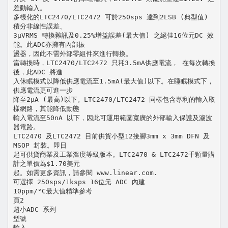
差動輸入。
多樣化的LTC2470/LTC2472 可於250sps 達到2LSB (典型值)
積分非線性誤差、
3µVRMS 轉換雜訊及0.25%增益誤差(最大值) 之絕佳16位元DC 效
能。此ADC亦擁有內部振
盪器，因此不需外部零組件來進行轉換。
當轉換時，LTC2470/LTC2472 只耗3.5mA供應電流， 在每次轉換
後，此ADC 將進
入休眠模式以降低供應電流至1.5mA(最大值)以下。在睡眠模式下，
供應電流更可進一步
降至2µA (最高)以下。LTC2470/LTC2472 同樣包含專利的輸入取
樣網路，其能降低動態
輸入電流至50nA 以下，因此可運用範圍寬廣的外部輸入保護及濾波
器電路。
LTC2470 及LTC2472 目前供貨小型12接腳3mm x 3mm DFN 及
MSOP 封裝。即日
起可供貨商業及工業溫度等級版本。LTC2470 & LTC2472千顆量購
計之單價為$1.70美元
起。如需更多資訊，請參閱 www.linear.com.
可選擇 250sps/1ksps 16位元 ADC 內建
10ppm/°C最大值精準參考
頁2
超小ADC 系列
型號
輸入