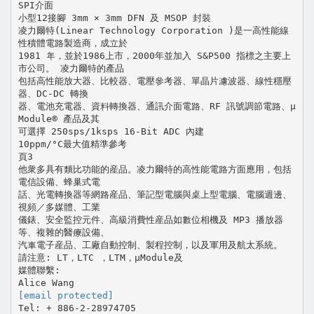
SPI介面
小型12接腳 3mm × 3mm DFN 及 MSOP 封裝
凌力爾特(Linear Technology Corporation )是一高性能線
性積體電路製造商，成立於
1981 年，並於1986上市，2000年並加入 S&P500 指標之主要上
市公司。 凌力爾特的產品
包括高性能放大器、比較器、電壓參考器、單晶片濾波器、線性穩壓
器、DC-DC 轉換
器、電池充電器、資料轉換器、通訊介面電路、RF 訊號調節電路、µ
Module® 產品及其
可選擇 250sps/1ksps 16-Bit ADC 內建
10ppm/°C最大值精準參考
頁3
他衆多具有類比功能的産品。凌力爾特的高性能電路方面應用，包括
電信設備、蜂巢式電
話、光電轉換器等網路産品、筆記型電腦與桌上型電腦、電腦週邊、
視頻／多媒體、工業
儀錶、安全監控元件、高級消費性産品如數位相機及 MP3 播放器
等、複雜的醫療設備、
汽車電子産品、工廠自動控制、製程控制，以及軍用及航太系統。
請注意: LT，LTC ，LTM，µModule及
媒體聯繫:
[email protected]
Tel: + 886-2-28974705