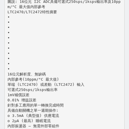
圖說: 16位元 I2C ADC具備可選式250sps/1ksps輸出率及10pp
m/°C 最大值內部參考
LTC2470/LTC2472特性摘要
•
•
•
•
•
•
•
•
•
•
•
16位元解析度、無缺碼
內部參考(10ppm/°C 最大值)
單端 (LTC2470) 或差動 (LTC2472) 輸入
可選式250sps/1ksps輸出率
1mV補償誤差
0.01% 增益誤差
針對多工應用的單一轉換完成時間
具備自動關機之單一週期操作:
o 3.5mA (典型值) 供應電流
o 2µA (最高) 睡眠電流
內部振盪器 – 無需外部零組件