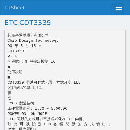
Dt
Sheet
ETC CDT3339
其朋半導體股份有限公司
Chip Design Technology
90 年 5 月 15 日
CDT3339
P. 1
可程式化 8 段輸出控制 IC
■
使用說明
■
CDT3339 是以可程式化設計方式改變 LED
閃動變化的專用 IC.
特
性
CMOS 製造技術
工作電壓範圍: 1.50 ~ 5.00VDC
POWER ON =ON MODE
LED 閃動的方式可以直接程式化在 IC 內部,
如 此 可 以 設 定 LED 各 種 閃 動 的 方 式 輸 出 ,
修改一層光罩即可.