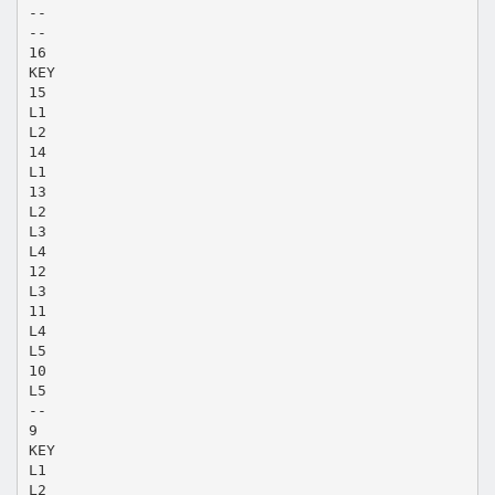
--
--
16
KEY
15
L1
L2
14
L1
13
L2
L3
L4
12
L3
11
L4
L5
10
L5
--
9
KEY
L1
L2