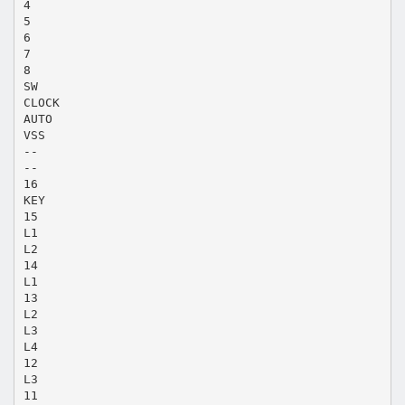
4
5
6
7
8
SW
CLOCK
AUTO
VSS
--
--
16
KEY
15
L1
L2
14
L1
13
L2
L3
L4
12
L3
11