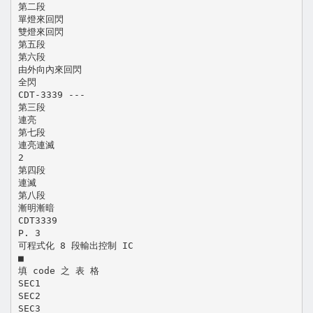
第二段
單燈來回閃
雙燈來回閃
第五段
第六段
由外向內來回閃
全閃
CDT-3339 ---
第三段
連亮
第七段
連亮連滅
2
第四段
連滅
第八段
漸明漸暗
CDT3339
P. 3
可程式化 8 段輸出控制 IC
■
填 code 之 表 格
SEC1
SEC2
SEC3