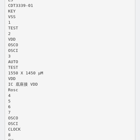
CDT3339-01
KEY
VSS
1
TEST
2
VDD
OSCO
OSCI
3
AUTO
TEST
1550 X 1450 μM
VDD
IC 底座接 VDD
Rosc
4
5
6
7
OSCO
OSCI
CLOCK
8