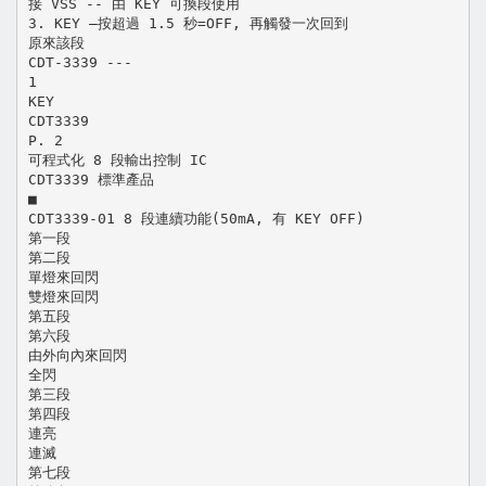
接 VSS -- 由 KEY 可換段使用
3. KEY –按超過 1.5 秒=OFF, 再觸發一次回到
原來該段
CDT-3339 ---
1
KEY
CDT3339
P. 2
可程式化 8 段輸出控制 IC
CDT3339 標準產品
■
CDT3339-01 8 段連續功能(50mA, 有 KEY OFF)
第一段
第二段
單燈來回閃
雙燈來回閃
第五段
第六段
由外向內來回閃
全閃
第三段
第四段
連亮
連滅
第七段