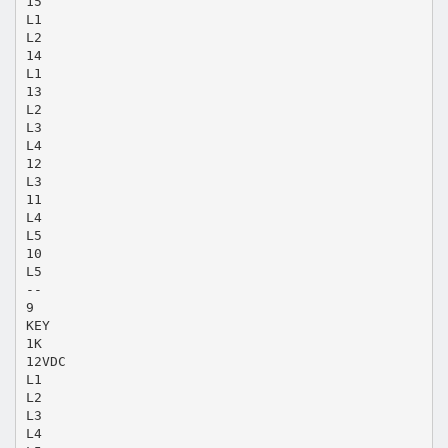
15
L1
L2
14
L1
13
L2
L3
L4
12
L3
11
L4
L5
10
L5
--
9
KEY
1K
12VDC
L1
L2
L3
L4