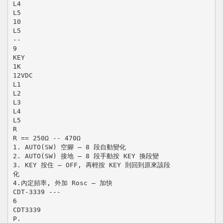
L4
L5
10
L5
--
9
KEY
1K
12VDC
L1
L2
L3
L4
L5
R
R == 250Ω -- 470Ω
1. AUTO(SW) 空腳 – 8 段自動變化
2. AUTO(SW) 接地 – 8 段手動按 KEY 換段變
3. KEY 按住 – OFF, 再輕按 KEY 則回到原來該段
化
4.內定頻率, 外加 Rosc – 加快
CDT-3339 ---
6
CDT3339
P.