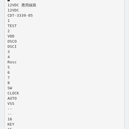
12VDC 應用線路
12VDC
CDT-3339-05
1
TEST
2
VDD
OSCO
OSCI
3
4
Rosc
5
6
7
8
SW
CLOCK
AUTO
VSS
--
--
16
KEY