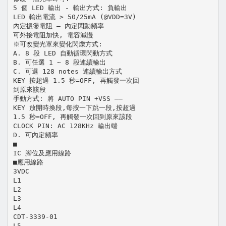
5 個 LED 輸出 - 輸出方式: 負輸出
LED 輸出電流 > 50/25mA (@VDD=3V)
內定振盪電阻 – 內定閃動頻率
可外接電阻加快, 電容減慢
※可改變光罩來變化閃爍方式:
A. 8 段 LED 自動循環閃動方式
B. 可任選 1 ~ 8 段連續輸出
C. 可選 128 notes 連續輸出方式
KEY 按超過 1.5 秒=OFF, 再觸發一次回
到原來該段
手動方式: 將 AUTO PIN +VSS ––
KEY 放開時換段,每按一下跳一段,按超過
1.5 秒=OFF, 再觸發一次回到原來該段
CLOCK PIN: AC 128KHz 輸出端
D. 可內定頻率
■
IC 腳位及應用線路
■應用線路
3VDC
L1
L2
L3
L4
CDT-3339-01
L5