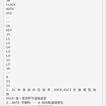
SW
CLOCK
AUTO
VSS
--
--
16
KEY
15
L1
L2
14
L3
L4
12
L5
10
--
9
13
11
1. IC 本 身 為 內 定 頻 率 ,OSCO,OSCI 外 接 電 阻 加
快
OSCO 接一電容即可減慢速度
2. AUTO 空腳時 -- 8 段自動連續變化