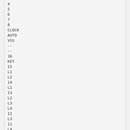
4
5
6
7
8
CLOCK
AUTO
VSS
--
--
16
KEY
15
L1
L2
14
L1
13
L2
L3
L4
12
L3
11
L4