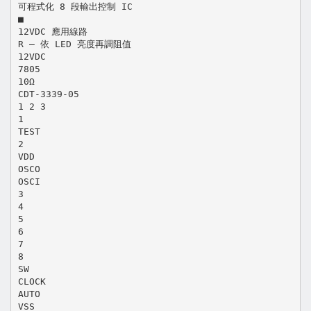
可程式化 8 段輸出控制 IC
■
12VDC 應用線路
R – 依 LED 亮度再調阻值
12VDC
7805
10Ω
CDT-3339-05
1 2 3
1
TEST
2
VDD
OSCO
OSCI
3
4
5
6
7
8
SW
CLOCK
AUTO
VSS