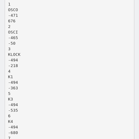
1
OSCO
-471
676
2
OSCI
-465
-50
3
KLOCK
-494
-218
4
K1
-494
-363
5
K3
-494
-535
6
K4
-494
-680
7