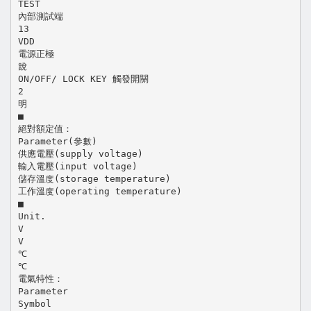
TEST
內部測試端
13
VDD
電源正極
說
ON/OFF/ LOCK KEY 觸發開關
2
明
■
絕對額定值：
Parameter(參數)
供應電壓(supply voltage)
輸入電壓(input voltage)
儲存溫度(storage temperature)
工作溫度(operating temperature)
■
Unit.
V
V
℃
℃
電氣特性：
Parameter
Symbol