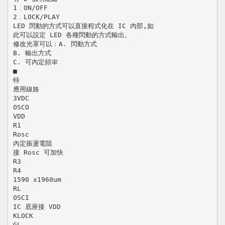
1﹒ON/OFF
2﹒LOCK/PLAY
LED 閃動的方式可以直接程式化在 IC 內部,如
此可以設定 LED 各種閃動的方式輸出。
修改光罩可以：A. 閃動方式
B. 輸出方式
C. 可內定頻率
■
特
應用線路
3VDC
OSCO
VDD
R1
Rosc
內定振盪電阻
接 Rosc 可加快
R3
R4
1590 x1960um
RL
OSCI
IC 底座接 VDD
KLOCK
GL