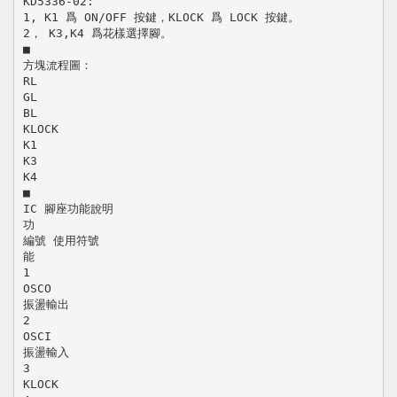
KD5336-02:
1, K1 爲 ON/OFF 按鍵，KLOCK 爲 LOCK 按鍵。
2， K3,K4 爲花樣選擇腳。
■
方塊流程圖：
RL
GL
BL
KLOCK
K1
K3
K4
■
IC 腳座功能說明
功
編號 使用符號
能
1
OSCO
振盪輸出
2
OSCI
振盪輸入
3
KLOCK