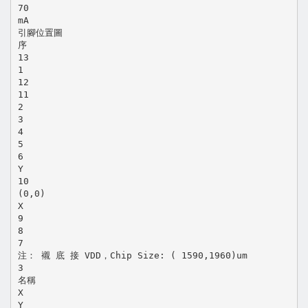
70
mA
引腳位置圖
序
13
1
12
11
2
3
4
5
6
Y
10
(0,0)
X
9
8
7
注： 襯 底 接 VDD，Chip Size: ( 1590,1960)um
3
名稱
X
Y