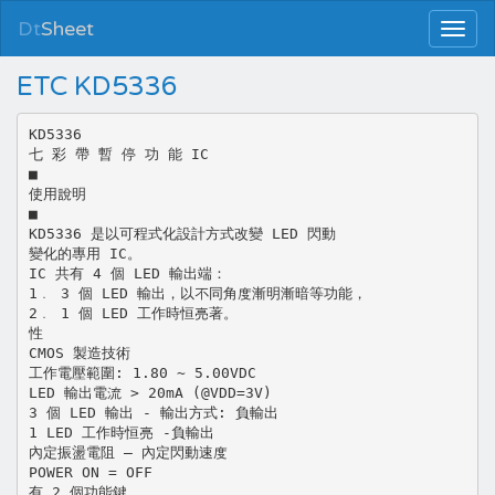
Dt
Sheet
ETC KD5336
KD5336
七 彩 帶 暫 停 功 能 IC
■
使用說明
■
KD5336 是以可程式化設計方式改變 LED 閃動
變化的專用 IC。
IC 共有 4 個 LED 輸出端：
1﹒ 3 個 LED 輸出，以不同角度漸明漸暗等功能，
2﹒ 1 個 LED 工作時恒亮著。
性
CMOS 製造技術
工作電壓範圍: 1.80 ~ 5.00VDC
LED 輸出電流 > 20mA (@VDD=3V)
3 個 LED 輸出 - 輸出方式: 負輸出
1 LED 工作時恒亮 -負輸出
內定振盪電阻 – 內定閃動速度
POWER ON = OFF
有 2 個功能鍵