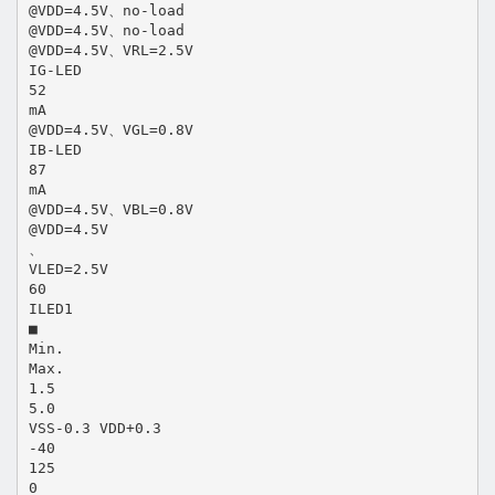
@VDD=4.5V、no-load
@VDD=4.5V、no-load
@VDD=4.5V、VRL=2.5V
IG-LED
52
mA
@VDD=4.5V、VGL=0.8V
IB-LED
87
mA
@VDD=4.5V、VBL=0.8V
@VDD=4.5V
、
VLED=2.5V
60
ILED1
■
Min.
Max.
1.5
5.0
VSS-0.3 VDD+0.3
-40
125
0