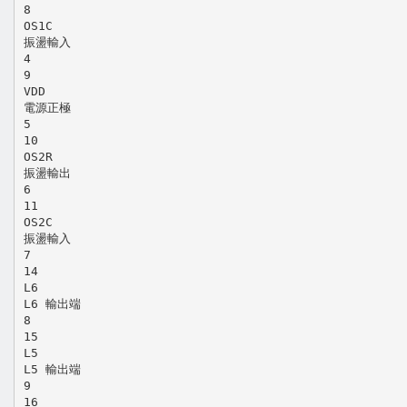
8
OS1C
振盪輸入
4
9
VDD
電源正極
5
10
OS2R
振盪輸出
6
11
OS2C
振盪輸入
7
14
L6
L6 輸出端
8
15
L5
L5 輸出端
9
16