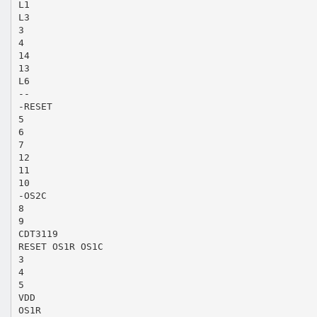
L1
L3
3
4
14
13
L6
--
-RESET
5
6
7
12
11
10
-OS2C
8
9
CDT3119
RESET OS1R OS1C
3
4
5
VDD
OS1R