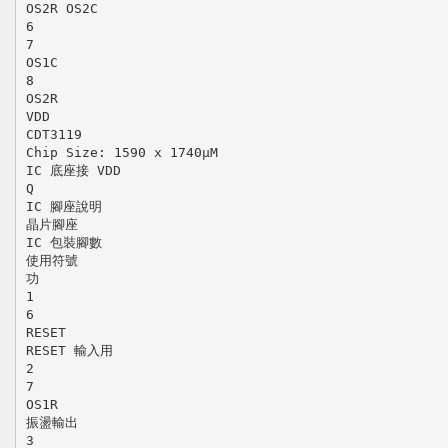
OS2R OS2C
6
7
OS1C
8
OS2R
VDD
CDT3119
Chip Size: 1590 x 1740μM
IC 底座接 VDD
Q
IC 腳座說明
晶片腳座
IC 包裝腳數
使用符號
功
1
6
RESET
RESET 輸入用
2
7
OS1R
振盪輸出
3