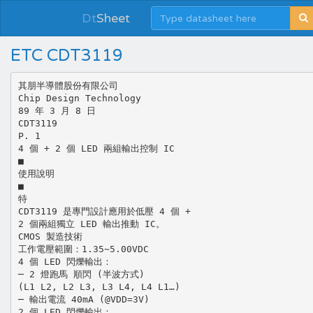
Dt
Sheet
ETC CDT3119
其朋半導體股份有限公司
Chip Design Technology
89 年 3 月 8 日
CDT3119
P. 1
4 個 + 2 個 LED 兩組輸出控制 IC
■
使用說明
■
特
CDT3119 是專門設計應用於低壓 4 個 +
2 個兩組獨立 LED 輸出推動 IC。
CMOS 製造技術
工作電壓範圍：1.35~5.00VDC
4 個 LED 閃爍輸出：
─ 2 燈跑馬 順閃 (半波方式)
(L1 L2, L2 L3, L3 L4, L4 L1…)
─ 輸出電流 40mA (@VDD=3V)
2 個 LED 閃爍輸出：