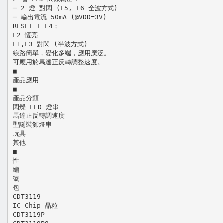
─ 2 燈 對閃 (L5, L6 全波方式)
─ 輸出電流 50mA (@VDD=3V)
RESET + L4；
L2 恆亮
L1,L3 對閃 (半波方式)
線路簡單，變化多端，應用廣泛。
可應用於馬達正反轉調整速度。
■
產品應用
■
產品分類
閃爍 LED 燈串
馬達正反轉調速度
聖誕裝飾燈串
玩具
其他
■
性
編
號
包
CDT3119
IC Chip 晶粒
CDT3119P