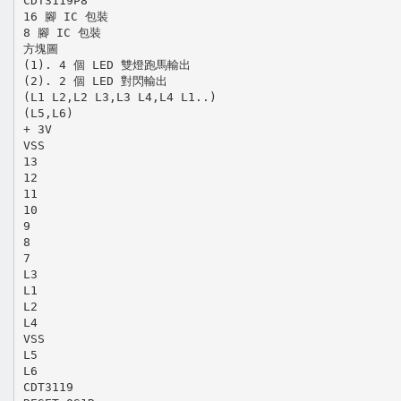
CDT3119P8
16 腳 IC 包裝
8 腳 IC 包裝
方塊圖
(1). 4 個 LED 雙燈跑馬輸出
(2). 2 個 LED 對閃輸出
(L1 L2,L2 L3,L3 L4,L4 L1..)
(L5,L6)
+ 3V
VSS
13
12
11
10
9
8
7
L3
L1
L2
L4
VSS
L5
L6
CDT3119