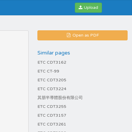
Upload
Open as PDF
Similar pages
ETC CDT3162
ETC CT-99
ETC CDT3205
ETC CDT3224
其朋半導體股份有限公司
ETC CDT3255
ETC CDT3157
ETC CDT3261