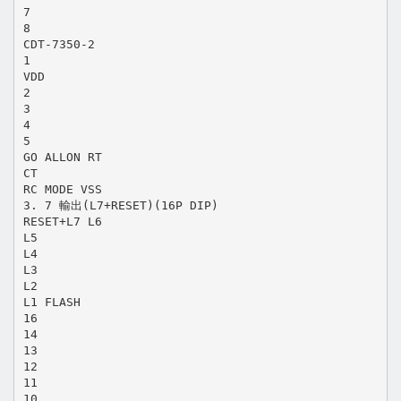
7
8
CDT-7350-2
1
VDD
2
3
4
5
GO ALLON RT
CT
RC MODE VSS
3. 7 輸出(L7+RESET)(16P DIP)
RESET+L7 L6
L5
L4
L3
L2
L1 FLASH
16
14
13
12
11
10