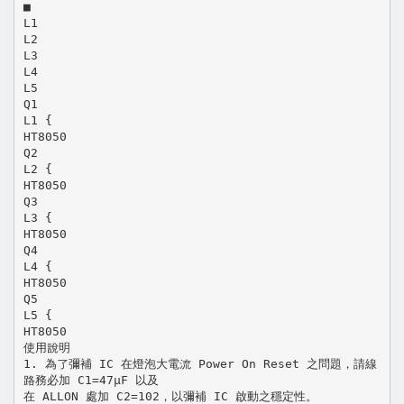
■
L1
L2
L3
L4
L5
Q1
L1 {
HT8050
Q2
L2 {
HT8050
Q3
L3 {
HT8050
Q4
L4 {
HT8050
Q5
L5 {
HT8050
使用說明
1. 為了彌補 IC 在燈泡大電流 Power On Reset 之問題，請線
路務必加 C1=47µF 以及
在 ALLON 處加 C2=102，以彌補 IC 啟動之穩定性。