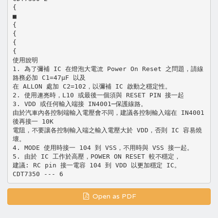
{
■
{
{
{
{
使用說明
1. 為了彌補 IC 在燈泡大電流 Power On Reset 之問題，請線
路務必加 C1=47µF 以及
在 ALLON 處加 C2=102，以彌補 IC 啟動之穩定性。
2. 使用連亮時，L10 或最後一個須與 RESET PIN 接一起
3. VDD 或任何輸入端接 IN4001─保護線路。
由於汽車內各控制端輸入電壓會不同，建議各控制輸入端在 IN4001
後再接一 10K
電阻，不要讓各控制輸入端之輸入電壓大於 VDD，否則 IC 容易燒
壞。
4. MODE 使用時接一 104 到 VSS，不用時與 VSS 接一起。
5. 由於 IC 工作於高壓，POWER ON RESET 較不穩定，
建議: RC pin 接一電容 104 到 VDD 以更加穩定 IC。
Open as PDF