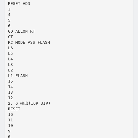
RESET VDD
3
4
5
6
GO ALLON RT
CT
RC MODE VSS FLASH
L6
L5
L4
L3
L2
L1 FLASH
15
14
13
12
2. 6 輸出(16P DIP)
RESET
16
11
10
9
6