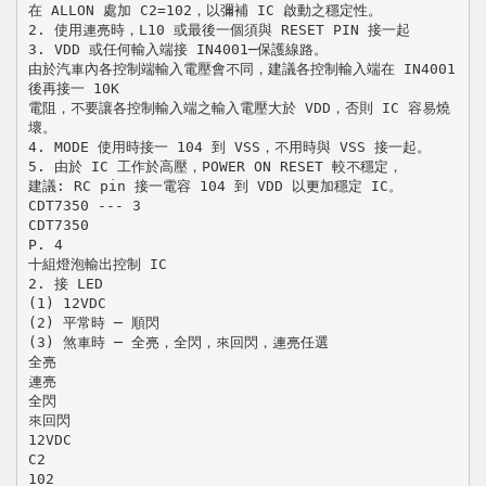
在 ALLON 處加 C2=102，以彌補 IC 啟動之穩定性。
2. 使用連亮時，L10 或最後一個須與 RESET PIN 接一起
3. VDD 或任何輸入端接 IN4001─保護線路。
由於汽車內各控制端輸入電壓會不同，建議各控制輸入端在 IN4001
後再接一 10K
電阻，不要讓各控制輸入端之輸入電壓大於 VDD，否則 IC 容易燒
壞。
4. MODE 使用時接一 104 到 VSS，不用時與 VSS 接一起。
5. 由於 IC 工作於高壓，POWER ON RESET 較不穩定，
建議: RC pin 接一電容 104 到 VDD 以更加穩定 IC。
CDT7350 --- 3
CDT7350
P. 4
十組燈泡輸出控制 IC
2. 接 LED
(1) 12VDC
(2) 平常時 ─ 順閃
(3) 煞車時 ─ 全亮，全閃，來回閃，連亮任選
全亮
連亮
全閃
來回閃
12VDC
C2
102