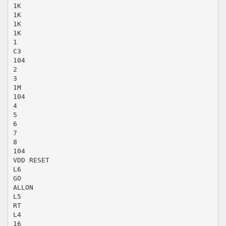
1K
1K
1K
1K
1
C3
104
2
3
1M
104
4
5
6
7
8
104
VDD RESET
L6
GO
ALLON
L5
RT
L4
16