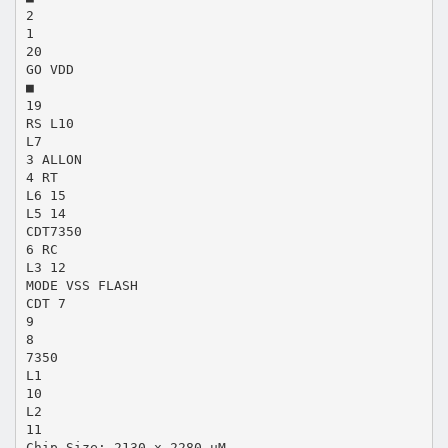
2
1
20
GO VDD
■
19
RS L10
L7
3 ALLON
4 RT
L6 15
L5 14
CDT7350
6 RC
L3 12
MODE VSS FLASH
CDT 7
9
8
7350
L1
10
L2
11
Chip Size: 2130 x 2280 μM