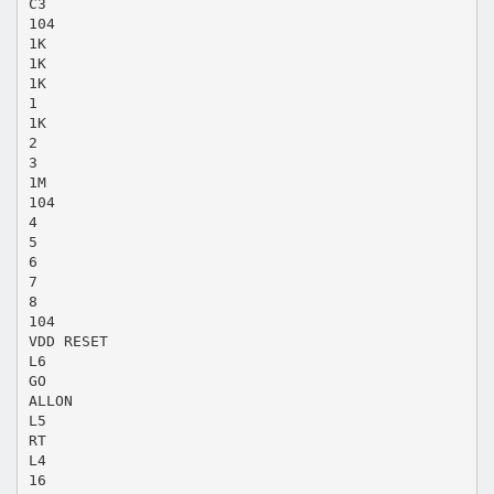
C3
104
1K
1K
1K
1
1K
2
3
1M
104
4
5
6
7
8
104
VDD RESET
L6
GO
ALLON
L5
RT
L4
16