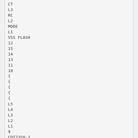
CT
L3
RC
L2
MODE
L1
VSS FLASH
12
15
14
13
11
10
{
{
{
{
{
L5
L4
L3
L2
L1
9
CDT7350-2