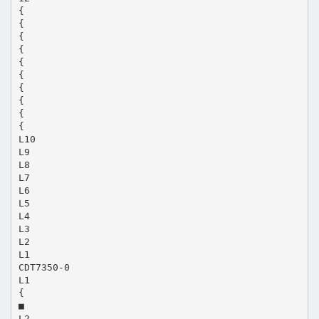
{
{
{
{
{
{
{
{
{
{
L10
L9
L8
L7
L6
L5
L4
L3
L2
L1
CDT7350-0
L1
{
■
L2