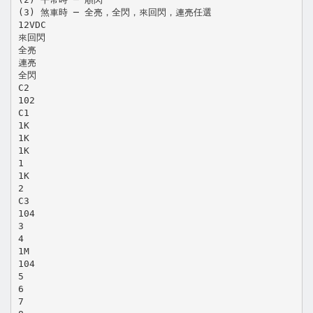
(3) 煞車時 ─ 全亮，全閃，來回閃，連亮任選
12VDC
來回閃
全亮
連亮
全閃
C2
102
C1
1K
1K
1K
1
1K
2
C3
104
3
4
1M
104
5
6
7