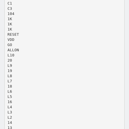
C1
C3
104
1K
1K
1K
RESET
VDD
GO
ALLON
L10
20
L9
19
L8
L7
18
L6
L5
16
L4
L3
L2
14
13