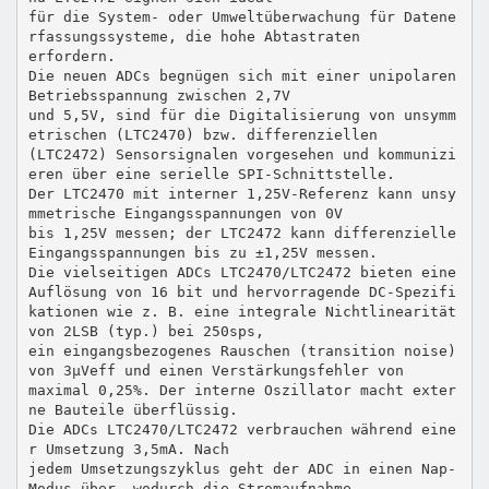
für die System- oder Umweltüberwachung für Datene
rfassungssysteme, die hohe Abtastraten
erfordern.
Die neuen ADCs begnügen sich mit einer unipolaren
Betriebsspannung zwischen 2,7V
und 5,5V, sind für die Digitalisierung von unsymm
etrischen (LTC2470) bzw. differenziellen
(LTC2472) Sensorsignalen vorgesehen und kommunizi
eren über eine serielle SPI-Schnittstelle.
Der LTC2470 mit interner 1,25V-Referenz kann unsy
mmetrische Eingangsspannungen von 0V
bis 1,25V messen; der LTC2472 kann differenzielle
Eingangsspannungen bis zu ±1,25V messen.
Die vielseitigen ADCs LTC2470/LTC2472 bieten eine
Auflösung von 16 bit und hervorragende DC-Spezifi
kationen wie z. B. eine integrale Nichtlinearität
von 2LSB (typ.) bei 250sps,
ein eingangsbezogenes Rauschen (transition noise)
von 3µVeff und einen Verstärkungsfehler von
maximal 0,25%. Der interne Oszillator macht exter
ne Bauteile überflüssig.
Die ADCs LTC2470/LTC2472 verbrauchen während eine
r Umsetzung 3,5mA. Nach
jedem Umsetzungszyklus geht der ADC in einen Nap-
Modus über, wodurch die Stromaufnahme