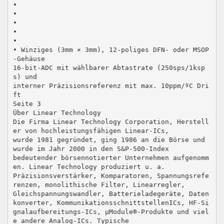
•
•
•
•
•
• Winziges (3mm × 3mm), 12-poliges DFN- oder MSOP
-Gehäuse
16-bit-ADC mit wählbarer Abtastrate (250sps/1ksp
s) und
interner Präzisionsreferenz mit max. 10ppm/ºC Dri
ft
Seite 3
Über Linear Technology
Die Firma Linear Technology Corporation, Herstell
er von hochleistungsfähigen Linear-ICs,
wurde 1981 gegründet, ging 1986 an die Börse und
wurde im Jahr 2000 in den S&P-500-Index
bedeutender börsennotierter Unternehmen aufgenomm
en. Linear Technology produziert u. a.
Präzisionsverstärker, Komparatoren, Spannungsrefe
renzen, monolithische Filter, Linearregler,
Gleichspannungswandler, Batterieladegeräte, Daten
konverter, KommunikationsschnittstellenICs, HF-Si
gnalaufbereitungs-ICs, µModule®-Produkte und viel
e andere Analog-ICs. Typische