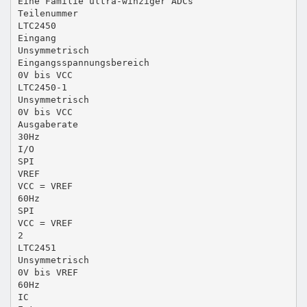
Eine Familie ultra-winziger ADCs
Teilenummer
LTC2450
Eingang
Unsymmetrisch
Eingangsspannungsbereich
0V bis VCC
LTC2450-1
Unsymmetrisch
0V bis VCC
Ausgaberate
30Hz
I/O
SPI
VREF
VCC = VREF
60Hz
SPI
VCC = VREF
2
LTC2451
Unsymmetrisch
0V bis VREF
60Hz
IC