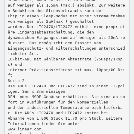
auf weniger als 1,5mA (max.) absinkt. Zur weitere
n Reduktion des Stromverbrauchs kann der
Chip in einen Sleep-Modus mit einer Stromaufnahme
von weniger als 2µA(max.) geschaltet
werden. Der LTC2470/LTC2472 enthält eine propriet
äre Eingangsabtastschaltung, die den
dynamischen Eingangsstrom auf weniger als 50nA re
duziert. Das ermöglicht den Einsatz von
Eingangsschutz- und Filterschaltungen unterschied
lichster Art.
16-bit-ADC mit wählbarer Abtastrate (250sps/1ksp
s) und
interner Präzisionsreferenz mit max. 10ppm/ºC Dri
ft
Seite 2
Die ADCs LTC2470 und LTC2472 sind in einem 12-pol
igen, 3mm x 3mm winzigen
DFN- oder MSOP-Gehäuse erhältlich. Sie sind ab so
fort in Ausführungen für den kommerziellen
und den industriellen Temperaturbereich lieferba
r. Die ADCs LTC2470 und LTC2472 kosten bei
Abnahme von 1.000 Stück $1,70 pro Stück. Weitere
Informationen finden Sie unter
www.linear.com.