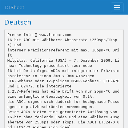
Dt
Sheet
Deutsch
Presse-Info  www.linear.com
16-bit-ADC mit wählbarer Abtastrate (250sps/1ksp
s) und
interner Präzisionsreferenz mit max. 10ppm/ºC Dri
ft
Milpitas, California (USA) – 7. Dezember 2009. Li
near Technology präsentiert zwei neue
16-bit-Delta-Sigma-ADCs mit integrierter Präzisio
nsreferenz in einem 3mm x 3mm winzigen
DFN-Gehäuse oder 12-poligen MSOP-Gehäuse: LTC2470
und LTC2472. Die integrierte
1,25V-Referenz hat eine Drift von nur 2ppm/ºC und
eine anfängliche Genauigkeit von 0,1%;
die ADCs eignen sich dadurch für hochgenaue Messu
ngen in platzbeschränkten Anwendungen.
Beide ADCs bieten eine garantierte Auflösung von
16-bit ohne fehlende Codes und eine wählbare Ausg
aberate von 250sps oder 1ksps. Die ADCs LTC2470 u
nd LTC2472 eignen sich ideal