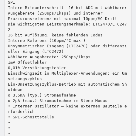
SPI
Intern Bildunterschrift: 16-bit-ADC mit wählbarer
Ausgaberate (250sps/1ksps) und interner
Präzisionsreferenz mit maximal 10ppm/ºC Drift
Die wichtigsten Leistungsmerkmale: LTC2470/LTC247
2
16 bit Auflösung, keine fehlenden Codes
Interne Referenz (10ppm/°C max.)
Unsymmetrischer Eingang (LTC2470) oder differenzi
eller Eingang (LTC2472)
Wählbare Ausgaberate: 250sps/1ksps
1mV Offsetfehler
0,01% Verstärkungsfehler
Einschwingzeit in Multiplexer-Anwendungen: ein Um
setzungszyklus
Ein-Umsetzungszyklus-Betrieb mit automatischem Sh
utdown
o 3,5mA (typ.) Stromaufnahme
o 2µA (max.) Stromaufnahme im Sleep-Modus
• Interner Oszillator – keine externen Bauteile e
rforderlich
• SPI-Schnittstelle
•
•
•