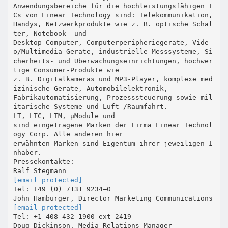
Anwendungsbereiche für die hochleistungsfähigen I
Cs von Linear Technology sind: Telekommunikation,
Handys, Netzwerkprodukte wie z. B. optische Schal
ter, Notebook- und
Desktop-Computer, Computerperipheriegeräte, Vide
o/Multimedia-Geräte, industrielle Messsysteme, Si
cherheits- und Überwachungseinrichtungen, hochwer
tige Consumer-Produkte wie
z. B. Digitalkameras und MP3-Player, komplexe med
izinische Geräte, Automobilelektronik,
Fabrikautomatisierung, Prozesssteuerung sowie mil
itärische Systeme und Luft-/Raumfahrt.
LT, LTC, LTM, µModule und
sind eingetragene Marken der Firma Linear Technol
ogy Corp. Alle anderen hier
erwähnten Marken sind Eigentum ihrer jeweiligen I
nhaber.
Pressekontakte:
[email protected]
Tel: +49 (0) 7131 9234–0
[email protected]
Tel: +1 408-432-1900 ext 2419