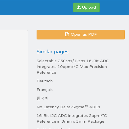
Upload
Open as PDF
Similar pages
Selectable 250sps/1ksps 16-Bit ADC
Integrates 10ppm/ºC Max Precision
Reference
Deutsch
Français
한국어
No Latency Delta-Sigma™ ADCs
16-Bit I2C ADC Integrates 2ppm/°C
Reference in 3mm x 3mm Package