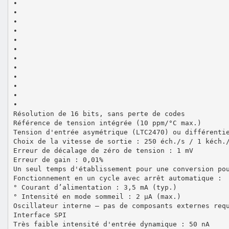
•
•
•
•
•
•
•
•
•
•
•
•
Résolution de 16 bits, sans perte de codes
Référence de tension intégrée (10 ppm/°C max.)
Tension d'entrée asymétrique (LTC2470) ou différenti
Choix de la vitesse de sortie : 250 éch./s / 1 kéch.
Erreur de décalage de zéro de tension : 1 mV
Erreur de gain : 0,01%
Un seul temps d'établissement pour une conversion po
Fonctionnement en un cycle avec arrêt automatique :
° Courant d’alimentation : 3,5 mA (typ.)
° Intensité en mode sommeil : 2 µA (max.)
Oscillateur interne – pas de composants externes req
Interface SPI
Très faible intensité d'entrée dynamique : 50 nA