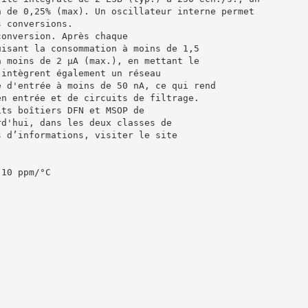
n de 0,25% (max). Un oscillateur interne permet
s conversions.
conversion. Après chaque
uisant la consommation à moins de 1,5
à moins de 2 µA (max.), en mettant le
 intègrent également un réseau
é d'entrée à moins de 50 nA, ce qui rend
en entrée et de circuits de filtrage.
its boîtiers DFN et MSOP de
rd'hui, dans les deux classes de
s d’informations, visiter le site
 10 ppm/°C