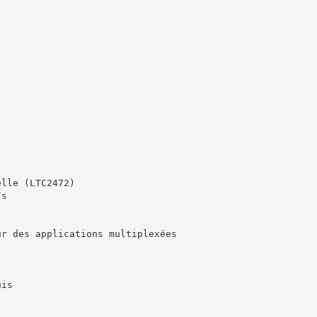
elle (LTC2472)
/s
ur des applications multiplexées
uis