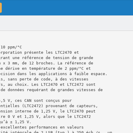
 10 ppm/°C
orporation présente les LTC2470 et
grant une référence de tension de grande
m x 3 mm, de 12 broches. La référence de
ne dérive en température de 2 ppm/°C et
écision dans les applications à faible espace.
is, sans perte de code, à des vitesses
/s, au choix. Les LTC2470 et LTC2472 sont
 de données requérant de grandes vitesses de
5,5 V, ces CAN sont conçus pour
entielles (LTC2472) provenant de capteurs,
ension interne de 1,25 V, le LTC2470 peut
tre 0 V et 1,25 V, alors que le LTC2472
qu’à ± 1,25 V.
'excellentes performances en valeurs
rité intégrale de 2 LSB (typ.) à 250 éch./s., un