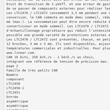
bruit de transition de 3 µVeff. et une erreur de gai
de se passer de composants externes pour réaliser le
Les LTC2470 / LTC2472 consomment 3,5 mA pendant une 
conversion, le CAN commute en mode demi sommeil, réd
mA (max.). La consommation peut être encore réduite 
convertisseur en mode sommeil. Les LTC2470 / LTC2472
d'échantillonnage propriétaire qui réduit l'intensit
possible une grande variété de protections externes 
Les LTC2470 / LTC2472 sont présentés, chacun, en pet
12 broches, 3 mm x 3 mm. Ils sont disponibles, aujou
températures commerciales et industrielles. Pour plu
www.linear.com.
CAN 16 bits, 250 éch./s - 1 kéch./s au choix,
intégrant une référence de tension de précision max.
page 2
Famille de très petits CAN
Numéro
composant
LTC2450
LTC2450-1
LTC2451
Entrée
asymétrique
asymétrique