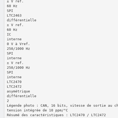
± V ref.
60 Hz
SPI
LTC2463
différentielle
± V ref.
60 Hz
IC
interne
0 V à Vref.
250/1000 Hz
SPI
interne
± V ref.
250/1000 Hz
SPI
interne
LTC2470
LTC2472
asymétrique
différentielle
2
Légende photo : CAN, 16 bits, vitesse de sortie au c
tension intégrée de 10 ppm/°C
Résumé des caractéristiques : LTC2470 / LTC2472