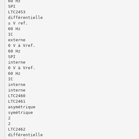
60 Hz
SPI
LTC2453
différentielle
± V ref.
60 Hz
IC
externe
0 V à Vref.
60 Hz
SPI
interne
0 V à Vref.
60 Hz
IC
interne
interne
LTC2460
LTC2461
asymétrique
symétrique
2
2
LTC2462
différentielle