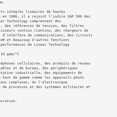
mm.
its intégrés linéaires de hautes
e en 1986, il a rejoint l'indice S&P 500 des
ear Technology comprennent des
s, des références de tension, des filtres
tisseurs continu /continu, des chargeurs de
s d'interface de communications, des circuits
le® et beaucoup d'autres fonctions
 performances de Linear Technology
 10 ppm/°C
léphones cellulaires, des produits de réseau
tables et de bureau, des périphériques
ntation industrielle, des équipements de
e haut de gamme comme les appareils photo
caux complexes, de l'électronique
e de processus et des systèmes militaires et
poration.