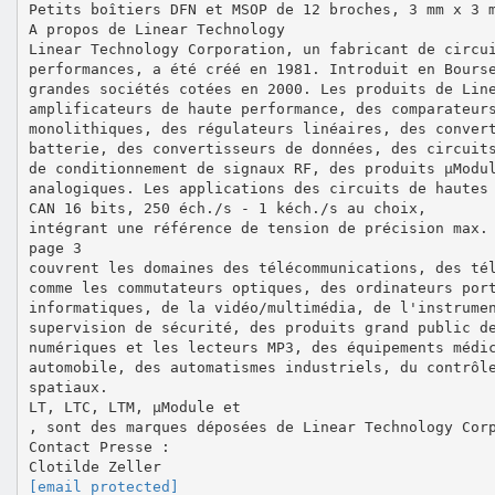
Petits boîtiers DFN et MSOP de 12 broches, 3 mm x 3 
A propos de Linear Technology
Linear Technology Corporation, un fabricant de circu
performances, a été créé en 1981. Introduit en Bours
grandes sociétés cotées en 2000. Les produits de Lin
amplificateurs de haute performance, des comparateur
monolithiques, des régulateurs linéaires, des conver
batterie, des convertisseurs de données, des circuit
de conditionnement de signaux RF, des produits µModu
analogiques. Les applications des circuits de hautes
CAN 16 bits, 250 éch./s - 1 kéch./s au choix,
intégrant une référence de tension de précision max.
page 3
couvrent les domaines des télécommunications, des té
comme les commutateurs optiques, des ordinateurs por
informatiques, de la vidéo/multimédia, de l'instrume
supervision de sécurité, des produits grand public d
numériques et les lecteurs MP3, des équipements médi
automobile, des automatismes industriels, du contrôl
spatiaux.
LT, LTC, LTM, µModule et
, sont des marques déposées de Linear Technology Cor
Contact Presse :
[email protected]