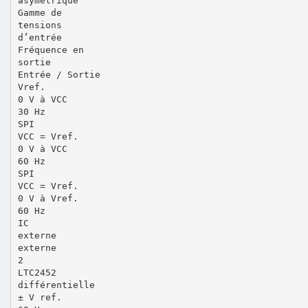
asymétrique
Gamme de
tensions
d’entrée
Fréquence en
sortie
Entrée / Sortie
Vref.
0 V à VCC
30 Hz
SPI
VCC = Vref.
0 V à VCC
60 Hz
SPI
VCC = Vref.
0 V à Vref.
60 Hz
IC
externe
externe
2
LTC2452
différentielle
± V ref.