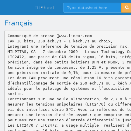
Dt
Sheet
Français
Communiqué de presse www.linear.com
CAN 16 bits, 250 éch./s - 1 kéch./s au choix,
intégrant une référence de tension de précision max.
MILPITAS, CA – 7 décembre 2009 - Linear Technology C
LTC2472, une paire de CAN delta-sigma, 16 bits, inté
précision, dans des petits boîtiers DFN et MSOP, 3 m
tension intégrée du composant, de 1,25 V, présente u
une précision initiale de 0,1%, pour la mesure de pr
Les deux CAN procurent une résolution 16 bits garant
d’échantillonnage de sortie de 250 éch./s ou 1 kéch.
idéals pour le pilotage de systèmes et l’acquisition
sortie.
Fonctionnant sur une seule alimentation, de 2,7 V à 
mesurer les tensions unipolaires (LTC2470) ou différ
via des interfaces série SPI. Avec sa référence de t
mesurer une tension d'entrée asymétrique comprise en
peut mesurer une tension d’entrée différentielle jus
Les LTC2470 / LTC2472, à usage multiple, réalisent d
continues, sur 16 bits, avec une erreur de non-linéa