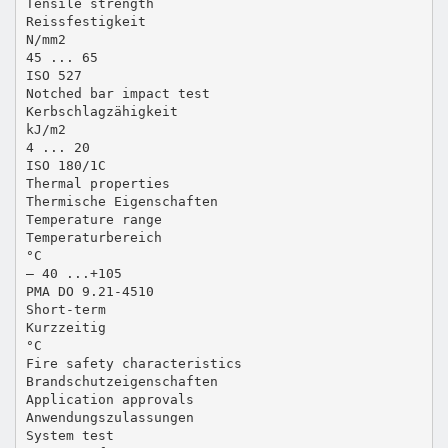
Tensile strength
Reissfestigkeit
N/mm2
45 ... 65
ISO 527
Notched bar impact test
Kerbschlagzähigkeit
kJ/m2
4 ... 20
ISO 180/1C
Thermal properties
Thermische Eigenschaften
Temperature range
Temperaturbereich
°C
– 40 ...+105
PMA DO 9.21-4510
Short-term
Kurzzeitig
°C
Fire safety characteristics
Brandschutzeigenschaften
Application approvals
Anwendungszulassungen
System test