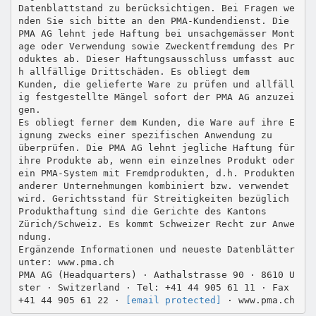
Datenblattstand zu berücksichtigen. Bei Fragen we
nden Sie sich bitte an den PMA-Kundendienst. Die
PMA AG lehnt jede Haftung bei unsachgemässer Mont
age oder Verwendung sowie Zweckentfremdung des Pr
oduktes ab. Dieser Haftungsausschluss umfasst auc
h allfällige Drittschäden. Es obliegt dem
Kunden, die gelieferte Ware zu prüfen und allfäll
ig festgestellte Mängel sofort der PMA AG anzuzei
gen.
Es obliegt ferner dem Kunden, die Ware auf ihre E
ignung zwecks einer spezifischen Anwendung zu
überprüfen. Die PMA AG lehnt jegliche Haftung für
ihre Produkte ab, wenn ein einzelnes Produkt oder
ein PMA-System mit Fremdprodukten, d.h. Produkten
anderer Unternehmungen kombiniert bzw. verwendet
wird. Gerichtsstand für Streitigkeiten bezüglich
Produkthaftung sind die Gerichte des Kantons
Zürich/Schweiz. Es kommt Schweizer Recht zur Anwe
ndung.
Ergänzende Informationen und neueste Datenblätter
unter: www.pma.ch
PMA AG (Headquarters) · Aathalstrasse 90 · 8610 U
ster · Switzerland · Tel: +41 44 905 61 11 · Fax
+41 44 905 61 22 ·
[email protected]