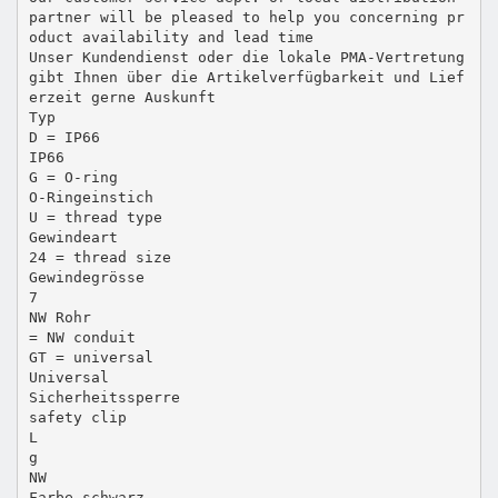
partner will be pleased to help you concerning pr
oduct availability and lead time
Unser Kundendienst oder die lokale PMA-Vertretung
gibt Ihnen über die Artikelverfügbarkeit und Lief
erzeit gerne Auskunft
Typ
D = IP66
IP66
G = O-ring
O-Ringeinstich
U = thread type
Gewindeart
24 = thread size
Gewindegrösse
7
NW Rohr
= NW conduit
GT = universal
Universal
Sicherheitssperre
safety clip
L
g
NW
Farbe schwarz