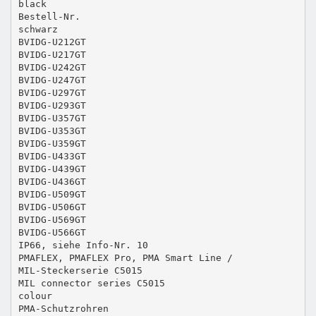
black
Bestell-Nr.
schwarz
BVIDG-U212GT
BVIDG-U217GT
BVIDG-U242GT
BVIDG-U247GT
BVIDG-U297GT
BVIDG-U293GT
BVIDG-U357GT
BVIDG-U353GT
BVIDG-U359GT
BVIDG-U433GT
BVIDG-U439GT
BVIDG-U436GT
BVIDG-U509GT
BVIDG-U506GT
BVIDG-U569GT
BVIDG-U566GT
IP66, siehe Info-Nr. 10
PMAFLEX, PMAFLEX Pro, PMA Smart Line /
MIL-Steckerserie C5015
MIL connector series C5015
colour
PMA-Schutzrohren