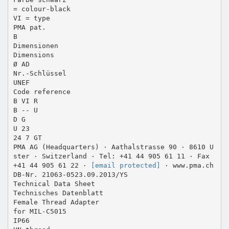
= colour-black
VI = type
PMA pat.
B
Dimensionen
Dimensions
Ø AD
Nr.-Schlüssel
UNEF
Code reference
B VI R
B -- U
D G
U 23
24 7 GT
PMA AG (Headquarters) · Aathalstrasse 90 · 8610 U
ster · Switzerland · Tel: +41 44 905 61 11 · Fax
+41 44 905 61 22 ·
[email protected]
· www.pma.ch
DB-Nr. 21063-0523.09.2013/YS
Technical Data Sheet
Technisches Datenblatt
Female Thread Adapter
for MIL-C5015
IP66