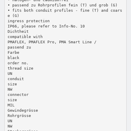
• passend zu Rohrprofilen fein (T) und grob (G)
• fits both conduit profiles - fine (T) and coars
e (G)
ingress protection
IP66, please refer to Info-No. 10
Dichtheit
compatible with
PMAFLEX, PMAFLEX Pro, PMA Smart Line /
passend zu
Farbe
black
order no.
thread size
UN
conduit
size
NW
connector
size
MIL
Gewindegrösse
Rohrgrösse
UN
NW