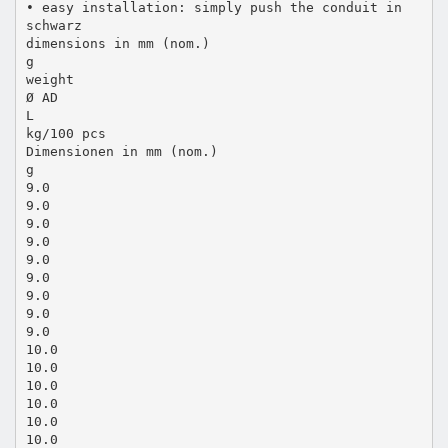
• easy installation: simply push the conduit in
schwarz
dimensions in mm (nom.)
g
weight
Ø AD
L
kg/100 pcs
Dimensionen in mm (nom.)
g
9.0
9.0
9.0
9.0
9.0
9.0
9.0
9.0
9.0
10.0
10.0
10.0
10.0
10.0
10.0