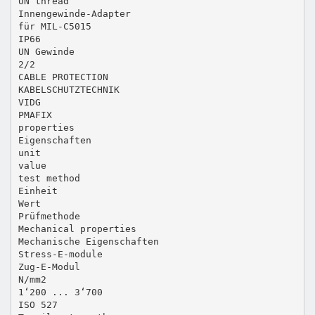
UN thread
Innengewinde-Adapter
für MIL-C5015
IP66
UN Gewinde
2/2
CABLE PROTECTION
KABELSCHUTZTECHNIK
VIDG
PMAFIX
properties
Eigenschaften
unit
value
test method
Einheit
Wert
Prüfmethode
Mechanical properties
Mechanische Eigenschaften
Stress-E-module
Zug-E-Modul
N/mm2
1‘200 ... 3‘700
ISO 527