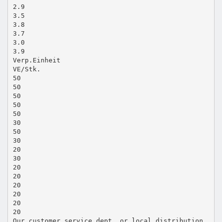
2.9
3.5
3.8
3.7
3.0
3.9
Verp.Einheit
VE/Stk.
50
50
50
50
50
30
50
30
20
30
20
20
20
20
20
20
Our customer service dept. or local distribution