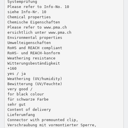
Systemprüfung
Please refer to Info-No. 10
siehe Info-Nr. 10
Chemical properties
Chemische Eigenschaften
Please refer to www.pma.ch
ersichtlich unter www.pma.ch
Environmental properties
Umwelteigenschaften
RoHS and REACH compliant
RoHS- und REACH-konform
Weathering resistance
Witterungsbeständigkeit
+160
yes / ja
Weathering (UV/humidity)
Bewitterung (UV/Feuchte)
very good /
for black colour
für schwarze Farbe
sehr gut
Content of delivery
Lieferumfang
Connector with premounted clip,
Verschraubung mit vormontierter Sperre,