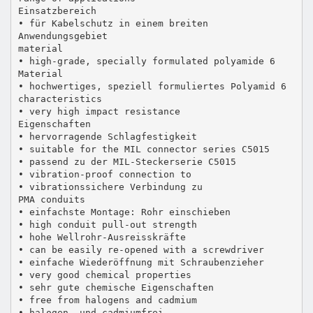
Einsatzbereich
• für Kabelschutz in einem breiten
Anwendungsgebiet
material
• high-grade, specially formulated polyamide 6
Material
• hochwertiges, speziell formuliertes Polyamid 6
characteristics
• very high impact resistance
Eigenschaften
• hervorragende Schlagfestigkeit
• suitable for the MIL connector series C5015
• passend zu der MIL-Steckerserie C5015
• vibration-proof connection to
• vibrationssichere Verbindung zu
PMA conduits
• einfachste Montage: Rohr einschieben
• high conduit pull-out strength
• hohe Wellrohr-Ausreisskräfte
• can be easily re-opened with a screwdriver
• einfache Wiederöffnung mit Schraubenzieher
• very good chemical properties
• sehr gute chemische Eigenschaften
• free from halogens and cadmium
• halogen- und cadmiumfrei