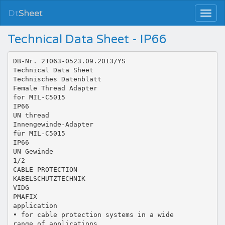
Dt
Sheet
Technical Data Sheet - IP66
DB-Nr. 21063-0523.09.2013/YS
Technical Data Sheet
Technisches Datenblatt
Female Thread Adapter
for MIL-C5015
IP66
UN thread
Innengewinde-Adapter
für MIL-C5015
IP66
UN Gewinde
1/2
CABLE PROTECTION
KABELSCHUTZTECHNIK
VIDG
PMAFIX
application
• for cable protection systems in a wide
range of applications