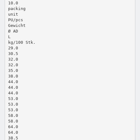
10.0
packing
unit
PU/pcs
Gewicht
Ø AD
L
kg/100 Stk.
29.0
30.5
32.0
32.0
35.0
38.0
44.0
44.0
44.0
53.0
53.0
53.0
58.0
58.0
64.0
64.0
38.5