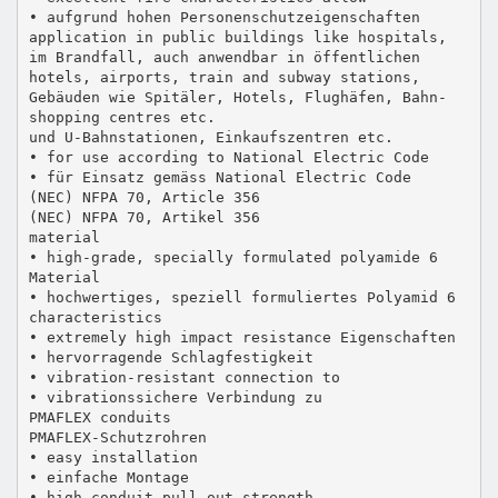
• aufgrund hohen Personenschutzeigenschaften
application in public buildings like hospitals,
im Brandfall, auch anwendbar in öffentlichen
hotels, airports, train and subway stations,
Gebäuden wie Spitäler, Hotels, Flughäfen, Bahn-
shopping centres etc.
und U-Bahnstationen, Einkaufszentren etc.
• for use according to National Electric Code
• für Einsatz gemäss National Electric Code
(NEC) NFPA 70, Article 356
(NEC) NFPA 70, Artikel 356
material
• high-grade, specially formulated polyamide 6
Material
• hochwertiges, speziell formuliertes Polyamid 6
characteristics
• extremely high impact resistance Eigenschaften
• hervorragende Schlagfestigkeit
• vibration-resistant connection to
• vibrationssichere Verbindung zu
PMAFLEX conduits
PMAFLEX-Schutzrohren
• easy installation
• einfache Montage
• high conduit pull-out strength