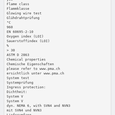
Flame class
Flammklasse
Glowing wire test
Glühdrahtprüfung
°C
960
EN 60695-2-10
Oxygen index (LOI)
Sauerstoffindex (LOI)
%
> 30
ASTM D 2863
Chemical properties
Chemische Eigenschaften
please refer to www.pma.ch
ersichtlich unter www.pma.ch
System test
Systemprüfung
Ingress protection:
Dichtheit:
System V
System V
dyn. NEMA 6, with SVN4 and NVN3
mit SVN4 und NVN3
Lieferumfang