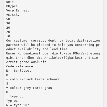
unit
PU/pcs
Verp.Einheit
VE/Stk.
50
30
20
20
10
Our customer services dept. or local distribution
partner will be pleased to help you concerning pr
oduct availability and lead time
Unser Kundendienst oder die lokale PMA-Vertretung
gibt Ihnen über die Artikelverfügbarkeit und Lief
erzeit gerne Auskunft
Code reference
Nr.-Schlüssel
B
= colour-black Farbe schwarz
S
= colour-grey Farbe grau
U
= type UL
Typ UL
W = type 90°