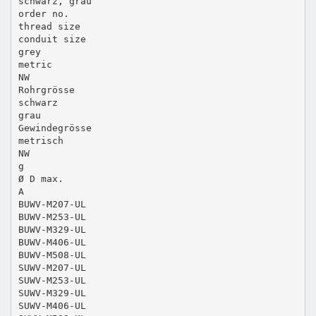
schwarz, grau
order no.
thread size
conduit size
grey
metric
NW
Rohrgrösse
schwarz
grau
Gewindegrösse
metrisch
NW
g
Ø D max.
A
BUWV-M207-UL
BUWV-M253-UL
BUWV-M329-UL
BUWV-M406-UL
BUWV-M508-UL
SUWV-M207-UL
SUWV-M253-UL
SUWV-M329-UL
SUWV-M406-UL