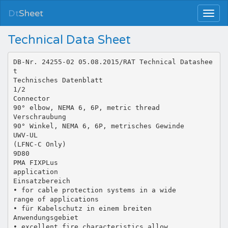
Dt
Sheet
Technical Data Sheet
DB-Nr. 24255-02 05.08.2015/RAT Technical Datashee
t
Technisches Datenblatt
1/2
Connector
90° elbow, NEMA 6, 6P, metric thread
Verschraubung
90° Winkel, NEMA 6, 6P, metrisches Gewinde
UWV-UL
(LFNC-C Only)
9D80
PMA FIXPLus
application
Einsatzbereich
• for cable protection systems in a wide
range of applications
• für Kabelschutz in einem breiten
Anwendungsgebiet
• excellent fire characteristics allow