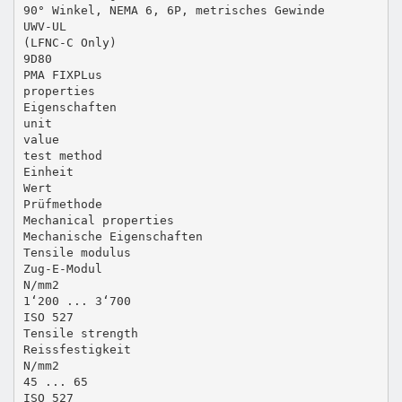
90° Winkel, NEMA 6, 6P, metrisches Gewinde
UWV-UL
(LFNC-C Only)
9D80
PMA FIXPLus
properties
Eigenschaften
unit
value
test method
Einheit
Wert
Prüfmethode
Mechanical properties
Mechanische Eigenschaften
Tensile modulus
Zug-E-Modul
N/mm2
1‘200 ... 3‘700
ISO 527
Tensile strength
Reissfestigkeit
N/mm2
45 ... 65
ISO 527