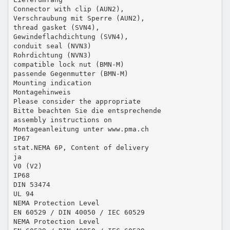
Connector with clip (AUN2),
Verschraubung mit Sperre (AUN2),
thread gasket (SVN4),
Gewindeflachdichtung (SVN4),
conduit seal (NVN3)
Rohrdichtung (NVN3)
compatible lock nut (BMN-M)
passende Gegenmutter (BMN-M)
Mounting indication
Montagehinweis
Please consider the appropriate
Bitte beachten Sie die entsprechende
assembly instructions on
Montageanleitung unter www.pma.ch
IP67
stat.NEMA 6P, Content of delivery
ja
V0 (V2)
IP68
DIN 53474
UL 94
NEMA Protection Level
EN 60529 / DIN 40050 / IEC 60529
NEMA Protection Level