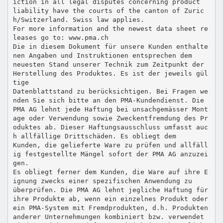
iction in all legal disputes concerning product
liability have the courts of the canton of Zuric
h/Switzerland. Swiss law applies.
For more information and the newest data sheet re
leases go to: www.pma.ch
Die in diesem Dokument für unsere Kunden enthalte
nen Angaben und Instruktionen entsprechen dem
neuesten Stand unserer Technik zum Zeitpunkt der
Herstellung des Produktes. Es ist der jeweils gül
tige
Datenblattstand zu berücksichtigen. Bei Fragen we
nden Sie sich bitte an den PMA-Kundendienst. Die
PMA AG lehnt jede Haftung bei unsachgemässer Mont
age oder Verwendung sowie Zweckentfremdung des Pr
oduktes ab. Dieser Haftungsausschluss umfasst auc
h allfällige Drittschäden. Es obliegt dem
Kunden, die gelieferte Ware zu prüfen und allfäll
ig festgestellte Mängel sofort der PMA AG anzuzei
gen.
Es obliegt ferner dem Kunden, die Ware auf ihre E
ignung zwecks einer spezifischen Anwendung zu
überprüfen. Die PMA AG lehnt jegliche Haftung für
ihre Produkte ab, wenn ein einzelnes Produkt oder
ein PMA-System mit Fremdprodukten, d.h. Produkten
anderer Unternehmungen kombiniert bzw. verwendet