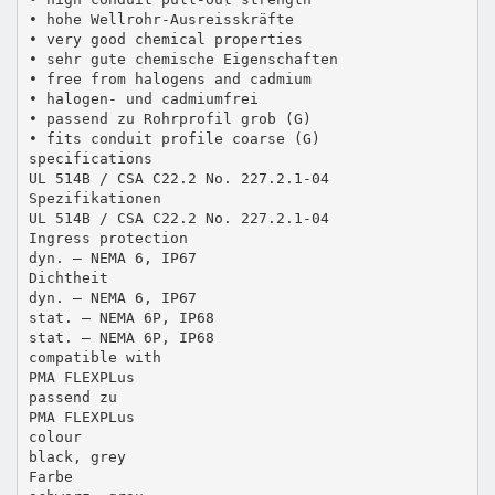
• hohe Wellrohr-Ausreisskräfte
• very good chemical properties
• sehr gute chemische Eigenschaften
• free from halogens and cadmium
• halogen- und cadmiumfrei
• passend zu Rohrprofil grob (G)
• fits conduit profile coarse (G)
specifications
UL 514B / CSA C22.2 No. 227.2.1-04
Spezifikationen
UL 514B / CSA C22.2 No. 227.2.1-04
Ingress protection
dyn. – NEMA 6, IP67
Dichtheit
dyn. – NEMA 6, IP67
stat. – NEMA 6P, IP68
stat. – NEMA 6P, IP68
compatible with
PMA FLEXPLus
passend zu
PMA FLEXPLus
colour
black, grey
Farbe