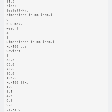
91.5
black
Bestell-Nr.
dimensions in mm (nom.)
g
Ø D max.
weight
A
B
Dimensionen in mm (nom.)
kg/100 pcs
Gewicht
B
58.5
65.0
73.0
96.0
106.0
kg/100 Stk.
1.9
3.1
4.6
6.9
9.8
packing