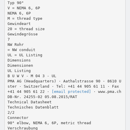
Typ 90°
V = NEMA 6, 6P
NEMA 6, 6P
M = thread type
Gewindeart
20 = thread size
Gewindegrösse
7
NW Rohr
= NW conduit
UL = UL Listing
Dimensions
Dimensionen
UL Listing
B U W V - M 04 3 - UL
PMA AG (Headquarters) · Aathalstrasse 90 · 8610 U
ster · Switzerland · Tel: +41 44 905 61 11 · Fax
+41 44 905 61 22 ·
[email protected]
· www.pma.ch
DB-Nr. 24255-02 05.08.2015/RAT
Technical Datasheet
Technisches Datenblatt
2/2
Connector
90° elbow, NEMA 6, 6P, metric thread
Verschraubung