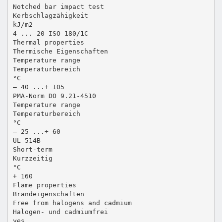
Notched bar impact test
Kerbschlagzähigkeit
kJ/m2
4 ... 20 ISO 180/1C
Thermal properties
Thermische Eigenschaften
Temperature range
Temperaturbereich
°C
– 40 ...+ 105
PMA-Norm DO 9.21-4510
Temperature range
Temperaturbereich
°C
– 25 ...+ 60
UL 514B
Short-term
Kurzzeitig
°C
+ 160
Flame properties
Brandeigenschaften
Free from halogens and cadmium
Halogen- und cadmiumfrei
yes